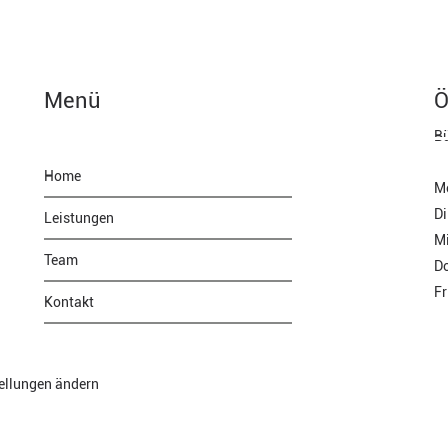
+43 (0) 7674 / 666 77-0
+43 (0) 7674 / 
Menü
Ö
HOME
LEISTUNGEN
TEAM
KONTAK
Bü
Home
M
Di
Leistungen
M
Team
D
Fr
Kontakt
ellungen ändern