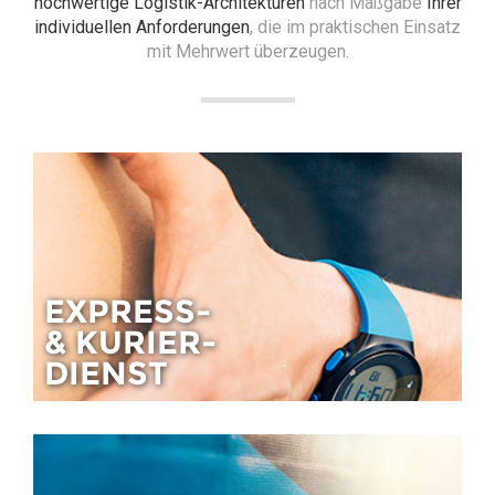
hochwertige
Logistik-Architekturen
nach Maßgabe
Ihrer
individuellen Anforderungen
, die im praktischen Einsatz
mit Mehrwert überzeugen.
EXPRESS-
& KURIER-
DIENST