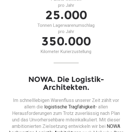
pro Jahr
.
2
5
0
0
0
Tonnen Lagerwarenumschlag
pro Jahr
.
3
5
0
0
0
0
Kilometer Kurierzustellung
NOWA. Die Logistik-
Architekten.
Im schnelllebigen Warenfluss unserer Zeit zählt vor
allem die
logistische Tragfähigkeit-
allen
Herausforderungen zum Trotz zuverlässig nach Plan
und das Unvorhersehbare miteinkalkuliert. Mit dieser
ambitionierten Zielsetzung entwickeln wir bei
NOWA